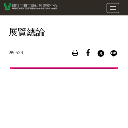
跳
展
到
開/
主
摺
要
展覽總論
疊
內
選
容
單
區
觀
639
塊
看
次
數