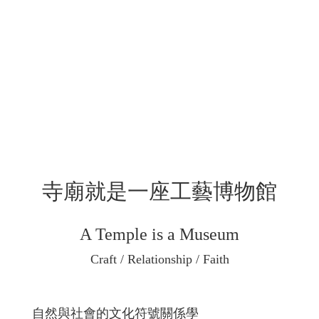
寺廟（常民生活中心）緣於居民對自然萬物
（神）的敬畏與信仰，形成自然滙聚的公共場
域，是人與神的交會場域，也是人與人的聚會場
域，在沒有現代「博物館」名詞出現前，社區生
活圈已然存在著類此的集物場域，有集體意識的
集物，有脈絡排比、知識與技術體現的集物、居
民集資敬獻的集物。
寺廟就是一座工藝博物館
A Temple is a Museum
Craft / Relationship / Faith
自然與社會的文化符號關係學